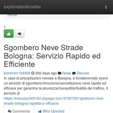
Home
explorebookmarks
Togg
navi
Home
1
Sgombero Neve Strade
Bologna: Servizio Rapido ed
Efficiente
kobitmlm184968
356 days ago
News
Discuss
In caso di precipitazioni nevose a Bologna, è fondamentale avere
un servizio di sgombero/rimozione/cancellazione neve rapido ed
efficace per garantire la sicurezza/tranquillità/fluidità del traffico. Il
servizio di
https://inesuopc305162.slypage.com/37397281/gestione-neve-
strade-bologna-rapidità-e-efficacia
Comments
Who Upvoted