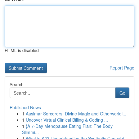
HTML is disabled
Report Page
Search
Go
Published News
1
Aasimar Sorcerers: Divine Magic and Otherworldl...
1
Uncover Virtual Clinical Billing & Coding ...
1
{A 7-Day Menopause Eating Plan: The Body
Slimmi...
1
What is K2? Understanding the Synthetic Cannabi...