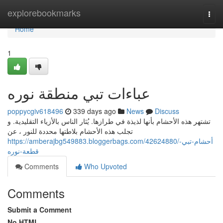
Home
explorebookmarks
Togg
navi
Home
1
عباءات تبي منطقة نوره
poppycgiv618496
339 days ago
News
Discuss
تشتهر هذه الأحشام بأنها لذيذة في طرازها. يُثار الناس بالأزياء التقليدية. و
تجلب هذه الأحشام بلاطتها محددة للنور ، عن
https://amberajbg549883.bloggerbags.com/42624880/أحشام-تبي-
قطعة-نوره
Comments
Who Upvoted
Comments
Submit a Comment
No HTML