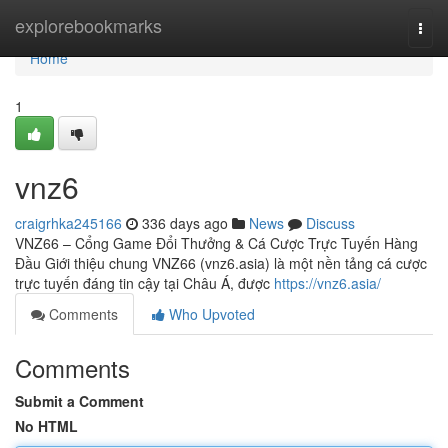
Home
explorebookmarks
Togg
navi
Home
1
vnz6
craigrhka245166
336 days ago
News
Discuss
VNZ66 – Cổng Game Đổi Thưởng & Cá Cược Trực Tuyến Hàng
Đầu Giới thiệu chung VNZ66 (vnz6.asia) là một nền tảng cá cược
trực tuyến đáng tin cậy tại Châu Á, được
https://vnz6.asia/
Comments
Who Upvoted
Comments
Submit a Comment
No HTML