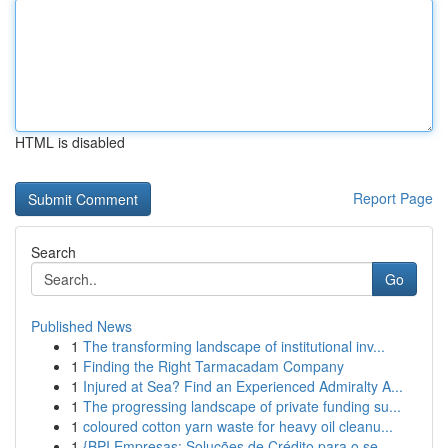
HTML is disabled
Report Page
Search
Go
Published News
1
The transforming landscape of institutional inv...
1
Finding the Right Tarmacadam Company
1
Injured at Sea? Find an Experienced Admiralty A...
1
The progressing landscape of private funding su...
1
coloured cotton yarn waste for heavy oil cleanu...
1
{BPI Empresas: Soluções de Crédito para o se...