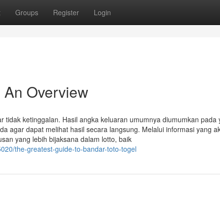
t
Groups
Register
Login
 - An Overview
ar tidak ketinggalan. Hasil angka keluaran umumnya diumumkan pada
da agar dapat melihat hasil secara langsung. Melalui informasi yang a
an yang lebih bijaksana dalam lotto, baik
5020/the-greatest-guide-to-bandar-toto-togel