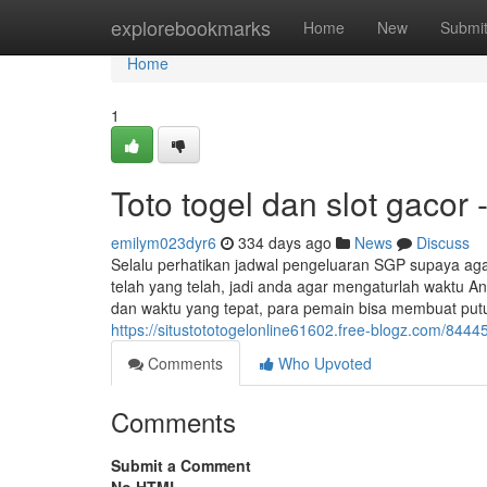
Home
explorebookmarks
Home
New
Submi
Home
1
Toto togel dan slot gacor
emilym023dyr6
334 days ago
News
Discuss
Selalu perhatikan jadwal pengeluaran SGP supaya ag
telah yang telah, jadi anda agar mengaturlah waktu An
dan waktu yang tepat, para pemain bisa membuat putus
https://situstototogelonline61602.free-blogz.com/8444
Comments
Who Upvoted
Comments
Submit a Comment