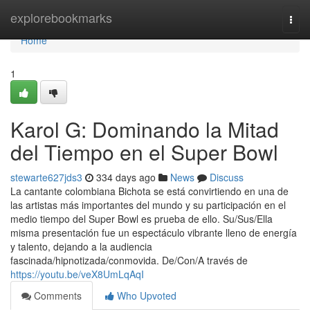
Home
explorebookmarks
Togg
navi
Home
1
Karol G: Dominando la Mitad
del Tiempo en el Super Bowl
stewarte627jds3
334 days ago
News
Discuss
La cantante colombiana Bichota se está convirtiendo en una de
las artistas más importantes del mundo y su participación en el
medio tiempo del Super Bowl es prueba de ello. Su/Sus/Ella
misma presentación fue un espectáculo vibrante lleno de energía
y talento, dejando a la audiencia
fascinada/hipnotizada/conmovida. De/Con/A través de
https://youtu.be/veX8UmLqAqI
Comments
Who Upvoted