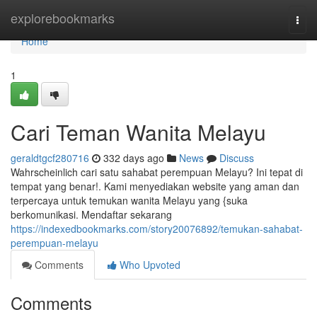
Home
explorebookmarks
Togg
navi
Home
1
Cari Teman Wanita Melayu
geraldtgcf280716
332 days ago
News
Discuss
Wahrscheinlich cari satu sahabat perempuan Melayu? Ini tepat di
tempat yang benar!. Kami menyediakan website yang aman dan
terpercaya untuk temukan wanita Melayu yang {suka
berkomunikasi. Mendaftar sekarang
https://indexedbookmarks.com/story20076892/temukan-sahabat-
perempuan-melayu
Comments
Who Upvoted
Comments