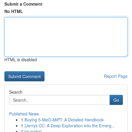
Submit a Comment
No HTML
HTML is disabled
Report Page
Search
Go
Published News
1
Buying 5-MeO-MiPT: A Detailed Handbook
1
{Jerrys CC: A Deep Exploration into the Emerg...
1
taj mahal