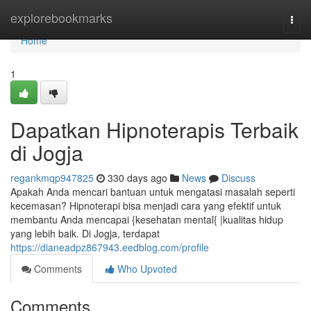
Home
explorebookmarks
Togg
navi
Home
1
Dapatkan Hipnoterapis Terbaik
di Jogja
regankmqp947825
330 days ago
News
Discuss
Apakah Anda mencari bantuan untuk mengatasi masalah seperti
kecemasan? Hipnoterapi bisa menjadi cara yang efektif untuk
membantu Anda mencapai {kesehatan mental{ |kualitas hidup
yang lebih baik. Di Jogja, terdapat
https://dianeadpz867943.eedblog.com/profile
Comments
Who Upvoted
Comments