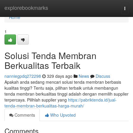
Home
explorebookmarks
Togg
navi
Home
1
Solusi Tenda Membran
Berkualitas Terbaik
nanniegpdq272298
329 days ago
News
Discuss
Apakah anda sedang mencari solusi tenda membran berbasis
kualitas tinggi? Tentu saja, pilihan terbaik untuk membangun
tenda membran berkualitas tinggi adalah dengan memilih supplier
terpercaya. Pilihlah supplier yang
https://pabriktenda.id/jual-
tenda-membran-berkualitas-harga-murah/
Comments
Who Upvoted
Comments