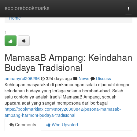
Home
explorebookmarks
Togg
navi
Home
1
MamasaB Ampang: Keindahan
Budaya Tradisional
amaanyrbl206296
324 days ago
News
Discuss
Kehidupan masyarakat di perkampungan selalu dipenuhi dengan
keindahan budaya yang terjaga selama berabad-abad. Salah
satu contohnya adalah tradisi MamasaB Ampang, sebuah
upacara adat yang sangat mempesona dari berbagai
https://bookmarklinx.com/story20303842/pesona-mamasab-
ampang-harmoni-budaya-tradisional
Comments
Who Upvoted