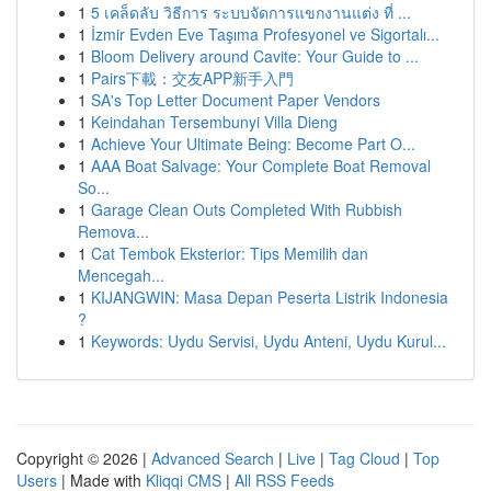
1
5 เคล็ดลับ วิธีการ ระบบจัดการแขกงานแต่ง ที่ ...
1
İzmir Evden Eve Taşıma Profesyonel ve Sigortalı...
1
Bloom Delivery around Cavite: Your Guide to ...
1
Pairs下載：交友APP新手入門
1
SA's Top Letter Document Paper Vendors
1
Keindahan Tersembunyi Villa Dieng
1
Achieve Your Ultimate Being: Become Part O...
1
AAA Boat Salvage: Your Complete Boat Removal
So...
1
Garage Clean Outs Completed With Rubbish
Remova...
1
Cat Tembok Eksterior: Tips Memilih dan
Mencegah...
1
KIJANGWIN: Masa Depan Peserta Listrik Indonesia
?
1
Keywords: Uydu Servisi, Uydu Anteni, Uydu Kurul...
Copyright © 2026 |
Advanced Search
|
Live
|
Tag Cloud
|
Top
Users
| Made with
Kliqqi CMS
|
All RSS Feeds