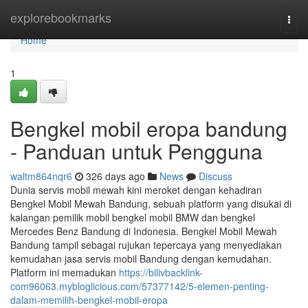
Home
explorebookmarks
Togg
navi
Home
1
Bengkel mobil eropa bandung
- Panduan untuk Pengguna
waltm864nqr6
326 days ago
News
Discuss
Dunia servis mobil mewah kini meroket dengan kehadiran
Bengkel Mobil Mewah Bandung, sebuah platform yang disukai di
kalangan pemilik mobil bengkel mobil BMW dan bengkel
Mercedes Benz Bandung di Indonesia. Bengkel Mobil Mewah
Bandung tampil sebagai rujukan tepercaya yang menyediakan
kemudahan jasa servis mobil Bandung dengan kemudahan.
Platform ini memadukan
https://bilivbacklink-
com96063.mybloglicious.com/57377142/5-elemen-penting-
dalam-memilih-bengkel-mobil-eropa