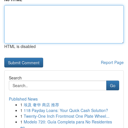
HTML is disabled
Report Page
Search
Go
Published News
1
埃及 奢华 商店 推荐
1
118 Payday Loans: Your Quick Cash Solution?
1
Twenty-One Inch Frontmost One Plate Wheel...
1
Modelo 720: Guía Completa para No Residentes
en...