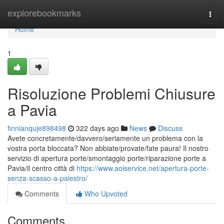
Home
explorebookmarks
Togg
navi
Home
1
Risoluzione Problemi Chiusure
a Pavia
finnianquje898498
322 days ago
News
Discuss
Avete concretamente/davvero/seriamente un problema con la
vostra porta bloccata? Non abbiate/provate/fate paura! Il nostro
servizio di apertura porte/smontaggio porte/riparazione porte a
Pavia/il centro città di
https://www.aoiservice.net/apertura-porte-
senza-scasso-a-palestro/
Comments
Who Upvoted
Comments