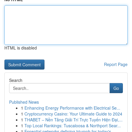
HTML is disabled
Report Page
Search
Go
Published News
1
Enhancing Energy Performance with Electrical Se...
1
Cryptocurrency Casino: Your Ultimate Guide to 2024
1
THABET – Nền Tảng Giải Trí Trực Tuyến Hiện Đại,...
1
Top Local Rankings: Tuscaloosa & Northport Sear...
1
Essential networks defining triumph for today's...