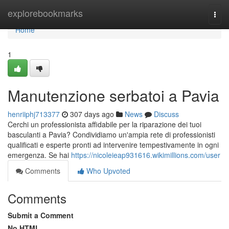
Home
explorebookmarks
Togg
navi
Home
1
Manutenzione serbatoi a Pavia
henriiphj713377
307 days ago
News
Discuss
Cerchi un professionista affidabile per la riparazione dei tuoi
basculanti a Pavia? Condividiamo un'ampia rete di professionisti
qualificati e esperte pronti ad intervenire tempestivamente in ogni
emergenza. Se hai
https://nicoleieap931616.wikimillions.com/user
Comments
Who Upvoted
Comments
Submit a Comment
No HTML