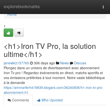
Home
explorebookmarks
Togg
navi
Home
1
<h1>Iron TV Pro, la solution
ultime</h1>
janewktz157765
306 days ago
News
Discuss
Plongez dans un univers de divertissement avec abonnement
Iron Tv pro ! Regardez événements en direct, matchs sportifs et
vos émissions préférées à tout moment. Notre vaste bibliothèque
à la demande
https://ammartkrh419839.blogars.com/36240836/h1-iron-tv-pro-
abonnement-h1
Comments
Who Upvoted