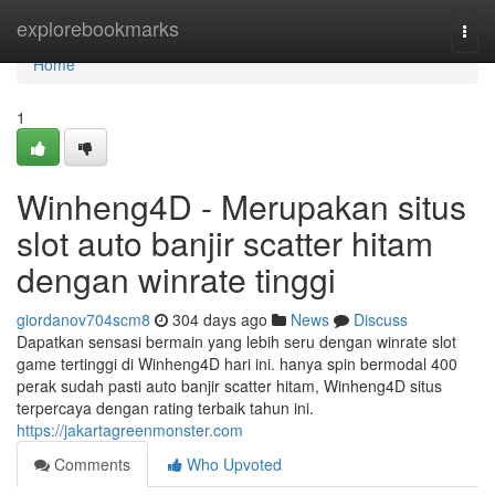
Home
explorebookmarks
Togg
navi
Home
1
Winheng4D - Merupakan situs
slot auto banjir scatter hitam
dengan winrate tinggi
giordanov704scm8
304 days ago
News
Discuss
Dapatkan sensasi bermain yang lebih seru dengan winrate slot
game tertinggi di Winheng4D hari ini. hanya spin bermodal 400
perak sudah pasti auto banjir scatter hitam, Winheng4D situs
terpercaya dengan rating terbaik tahun ini.
https://jakartagreenmonster.com
Comments
Who Upvoted