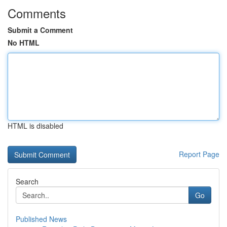
Comments
Submit a Comment
No HTML
HTML is disabled
Report Page
Search
Go
Published News