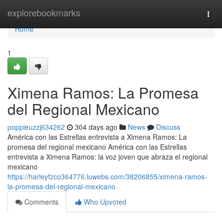
Home
explorebookmarks
Togg
navi
Home
1
Ximena Ramos: La Promesa
del Regional Mexicano
poppieuzzj634262
304 days ago
News
Discuss
América con las Estrellas entrevista a Ximena Ramos: La
promesa del regional mexicano América con las Estrellas
entrevista a Ximena Ramos: la voz joven que abraza el regional
mexicano
https://harleyfzco364776.luwebs.com/38206855/ximena-ramos-
la-promesa-del-regional-mexicano
Comments
Who Upvoted