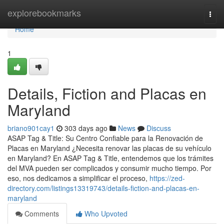
Home
explorebookmarks
Togg
navi
Home
1
Details, Fiction and Placas en
Maryland
briano901cay1
303 days ago
News
Discuss
ASAP Tag & Title: Su Centro Confiable para la Renovación de
Placas en Maryland ¿Necesita renovar las placas de su vehículo
en Maryland? En ASAP Tag & Title, entendemos que los trámites
del MVA pueden ser complicados y consumir mucho tiempo. Por
eso, nos dedicamos a simplificar el proceso,
https://zed-
directory.com/listings13319743/details-fiction-and-placas-en-
maryland
Comments
Who Upvoted