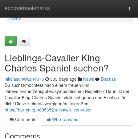
Home
explorebookmarks
Togg
navi
Home
1
Lieblings-Cavalier King
Charles Spaniel suchen?
nikolasqnww244675
303 days ago
News
Discuss
Du suchst/möchtest nach einem treuen und
liebevollen/herzensguten/sympathischen Begleiter? Dann ist der
Cavalier King Charles Spaniel vielleicht genau das Richtige für
dich! Diese kleinen/zwergigen/mittelgroßen
https://barrymepn805652.shivawiki.com/user
Comments
Who Upvoted
Comments