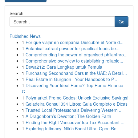
Search
Go
Published News
1
Por qué viajar en compañía Descubre el Norte d...
1
Botanical extract powder for practical foods be...
1
Comprehending the power of organised philanthro...
1
Comprehensive overview to establishing reliable...
1
Dewa212: Cara Lengkap untuk Pemula
1
Purchasing Secondhand Cars in the UAE: A Detail...
1
Real Estate in Gurgaon : Your Handbook to P...
1
Discovering Your Ideal Home? Top Home Finance
C...
1
Polymarket Promo Codes: Unlock Exclusive Savings!
1
Geladeira Consul 334 Litros: Guia Completo e Dicas
1
Trusted Local Professionals Delivering Western ...
1
A Dragonborn’s Devotion: The Golden Faith
1
Finding the Right Vancouver top Tax Accountant ...
1
Exploring Intimacy: Nitric Boost Ultra, Open Re...