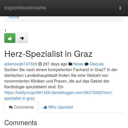
Home
explorebookmarks
Togg
navi
Home
1
Herz-Spezialist in Graz
adamoxqb747329
297 days ago
News
Discuss
Suchen Sie nach einem kompetenten Facharzt in Graz? In der
steirischen Landeshauptstadt finden Sie eine Vielzahl von
renommierten Kliniken und Praxen, die auf das Gebiet der
Kardiologie spezialisiert sind. Ein
https://kaitlynczpn981429.daneblogger.com/36372692/herz-
spezialist-in-graz
Comments
Who Upvoted
Comments