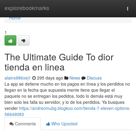
Home
explorebookmarks
Togg
navi
Home
1
The Ultimate Guide To dior
tienda en linea
alainx986xej1
295 days ago
News
Discuss
La app se detiene mucho en los pagos en línea y los perdidos no
llegan en la fecha que supuesta mente tiene que llegar el
paquete no se entregan los pedidos, todo lo demás está muy
bien solo les falla su servidor, y lo de los perdidos. Ya busques
vender
https://andrecmubg.blogkoo.com/tienda-7-eleven-options-
56649083
Comments
Who Upvoted