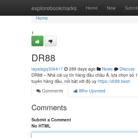
Home
explorebookmarks
Home
New
Submi
Home
1
DR88
tayalagq306417
289 days ago
News
Discuss
DR88 – Nhà cái uy tín hàng đầu châu Á, lựa chọn số 1 
tuyến hàng đầu, nổi bật với độ uy
https://dr88.best/
Comments
Who Upvoted
Comments
Submit a Comment
No HTML