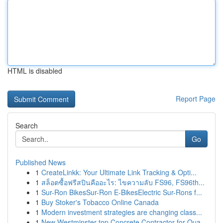
HTML is disabled
Report Page
Search
Go
Published News
1
CreateLinkk: Your Ultimate Link Tracking & Opti...
1
สล็อตซื้อฟรีสปินคืออะไร: ไขความลับ FS96, FS96th...
1
Sur-Ron BikesSur-Ron E-BikesElectric Sur-Rons f...
1
Buy Stoker's Tobacco Online Canada
1
Modern investment strategies are changing class...
1
New Westminster top Concrete Contractor for Qua...