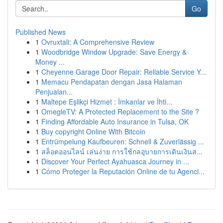
Go
Published News
1
Ovruxtali: A Comprehensive Review
1
Woodbridge Window Upgrade: Save Energy &
Money ...
1
Cheyenne Garage Door Repair: Reliable Service Y...
1
Memacu Pendapatan dengan Jasa Halaman
Penjualan...
1
Maltepe Eşlikçi Hizmet : İmkanlar ve İhti...
1
OmegleTV: A Protected Replacement to the Site ?
1
Finding Affordable Auto Insurance in Tulsa, OK
1
Buy copyright Online With Bitcoin
1
Entrümpelung Kaufbeuren: Schnell & Zuverlässig ...
1
สล็อตออนไลน์ เล่นง่าย การใช้กลอุบายการเดินเงินส...
1
Discover Your Perfect Ayahuasca Journey in ...
1
Cómo Proteger la Reputación Online de tu Agenci...