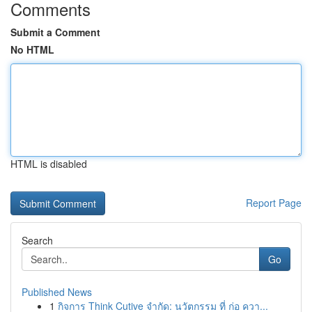
Comments
Submit a Comment
No HTML
HTML is disabled
Report Page
Search
Go
Published News
1
กิจการ Think Cutive จำกัด: นวัตกรรม ที่ ก่อ ควา...