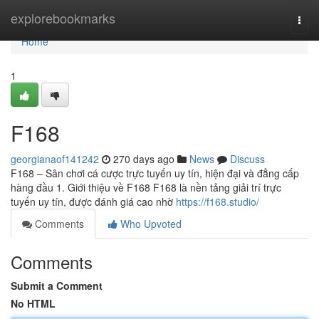
Home
explorebookmarks
Togg
navi
Home
1
F168
georgianaof141242
270 days ago
News
Discuss
F168 – Sân chơi cá cược trực tuyến uy tín, hiện đại và đẳng cấp
hàng đầu 1. Giới thiệu về F168 F168 là nền tảng giải trí trực
tuyến uy tín, được đánh giá cao nhờ
https://f168.studio/
Comments
Who Upvoted
Comments
Submit a Comment
No HTML