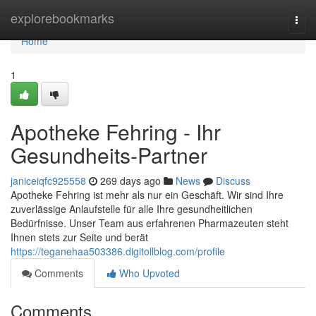
Home
explorebookmarks
Togg
navi
Home
1
Apotheke Fehring - Ihr
Gesundheits-Partner
janiceiqfc925558
269 days ago
News
Discuss
Apotheke Fehring ist mehr als nur ein Geschäft. Wir sind Ihre
zuverlässige Anlaufstelle für alle Ihre gesundheitlichen
Bedürfnisse. Unser Team aus erfahrenen Pharmazeuten steht
Ihnen stets zur Seite und berät
https://teganehaa503386.digitollblog.com/profile
Comments
Who Upvoted
Comments