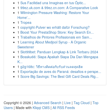
1
Sus Facilidad una Imaginas en tus Óptic...
1
99ez.uk.com & 99ez.cn.com: A Comparative Look
1
Wilmington Pressure Washing: Restore Your
Home'...
1
Tropea
1
copyright-Pulver wo erhält dafür Forschung?
1
Boost Your PrestaShop Store: Key Search En...
1
Trabalhos de Pintores Profissionais em Sam...
1
Learning About Medjool Syrup - A Organic
Sweetener
1
Slot99bet: Panduan Lengkap & Link Terbaru 2024
1
Bossku66: Siapa Apakah Siapa Dia Dan Mengapa
K...
1
g2g168c: วิธีทางติดต่อกับรับส่วนลดสุดฮิต
1
Exportação de aves do Paraná: desafios e perspe...
1
Score Big Savings: The Best Gift Card Deals Rig...
Copyright © 2026 |
Advanced Search
|
Live
|
Tag Cloud
|
Top
Users
| Made with
Kliqqi CMS
|
All RSS Feeds