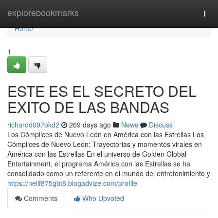
Home
explorebookmarks
Togg
navi
Home
1
ESTE ES EL SECRETO DEL
EXITO DE LAS BANDAS
richardd097okd2
269 days ago
News
Discuss
Los Cómplices de Nuevo León en América con las Estrellas Los
Cómplices de Nuevo León: Trayectorias y momentos virales en
América con las Estrellas En el universo de Golden Global
Entertainment, el programa América con las Estrellas se ha
consolidado como un referente en el mundo del entretenimiento y
https://neilf875gbt8.blogadvize.com/profile
Comments
Who Upvoted