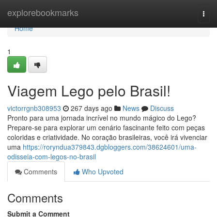
Home
explorebookmarks
Togg
navi
Home
1
Viagem Lego pelo Brasil!
victorrgnb308953
267 days ago
News
Discuss
Pronto para uma jornada incrível no mundo mágico do Lego?
Prepare-se para explorar um cenário fascinante feito com peças
coloridas e criatividade. No coração brasileiras, você irá vivenciar
uma
https://roryndua379843.dgbloggers.com/38624601/uma-
odisseia-com-legos-no-brasil
Comments
Who Upvoted
Comments
Submit a Comment