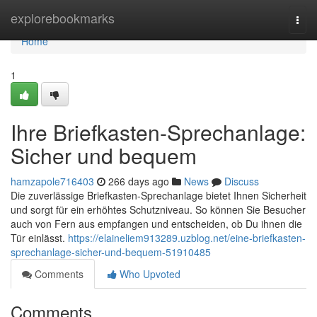
Home
explorebookmarks
Togg
navi
Home
1
Ihre Briefkasten-Sprechanlage:
Sicher und bequem
hamzapole716403
266 days ago
News
Discuss
Die zuverlässige Briefkasten-Sprechanlage bietet Ihnen Sicherheit
und sorgt für ein erhöhtes Schutzniveau. So können Sie Besucher
auch von Fern aus empfangen und entscheiden, ob Du ihnen die
Tür einlässt.
https://elaineliem913289.uzblog.net/eine-briefkasten-
sprechanlage-sicher-und-bequem-51910485
Comments
Who Upvoted
Comments