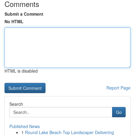
Comments
Submit a Comment
No HTML
HTML is disabled
Report Page
Search
Go
Published News
1
Round Lake Beach Top Landscaper Delivering