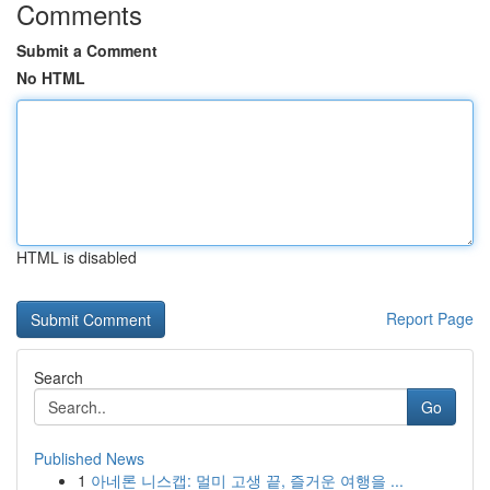
Comments
Submit a Comment
No HTML
HTML is disabled
Report Page
Search
Go
Published News
1
아네론 니스캡: 멀미 고생 끝, 즐거운 여행을 ...