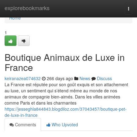
Home
explorebookmarks
Togg
navi
Home
1
Boutique Animaux de Luxe in
France
keiranazea074632
266 days ago
News
Discuss
La France est réputée pour son goût exquis et son attachement
au luxe, un sentiment qui s’étend même au monde de nos
animaux de compagnie bien-aimés. Dans les villes animées
comme Paris et dans les charmantes
https://jesseghla844843.blogdiloz.com/37043457/boutique-pet-
de-luxe-in-france
Comments
Who Upvoted