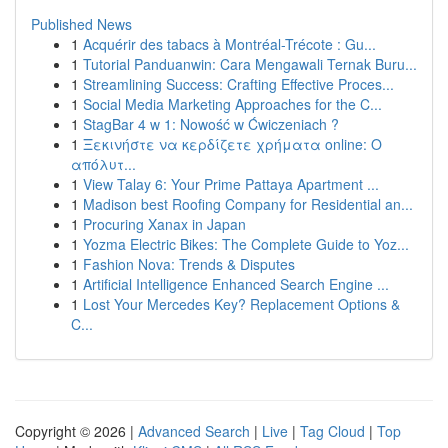
Published News
1
Acquérir des tabacs à Montréal-Trécote : Gu...
1
Tutorial Panduanwin: Cara Mengawali Ternak Buru...
1
Streamlining Success: Crafting Effective Proces...
1
Social Media Marketing Approaches for the C...
1
StagBar 4 w 1: Nowość w Ćwiczeniach ?
1
Ξεκινήστε να κερδίζετε χρήματα online: Ο
απόλυτ...
1
View Talay 6: Your Prime Pattaya Apartment ...
1
Madison best Roofing Company for Residential an...
1
Procuring Xanax in Japan
1
Yozma Electric Bikes: The Complete Guide to Yoz...
1
Fashion Nova: Trends & Disputes
1
Artificial Intelligence Enhanced Search Engine ...
1
Lost Your Mercedes Key? Replacement Options &
C...
Copyright © 2026 |
Advanced Search
|
Live
|
Tag Cloud
|
Top