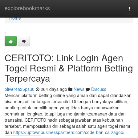
Home
explorebookmarks
Togg
navi
Home
1
CERITOTO: Link Login Agen
Togel Resmi & Platform Betting
Terpercaya
oliver4a35psu0
264 days ago
News
Discuss
Mencari platform betting online yang aman dan dapat diandalkan
bisa menjadi tantangan tersendiri. Di tengah banyaknya pilihan,
penting untuk memilih agen yang tidak hanya menawarkan
permainan lengkap, tetapi juga menjamin keamanan data dan
transaksi. CERITOTO hadir sebagai jawaban atas kebutuhan
tersebut, memposisikan diri sebagai salah satu agen togel resmi
dan
https://uptownbusinesspartners.com/code-ban-ca-zagoo/