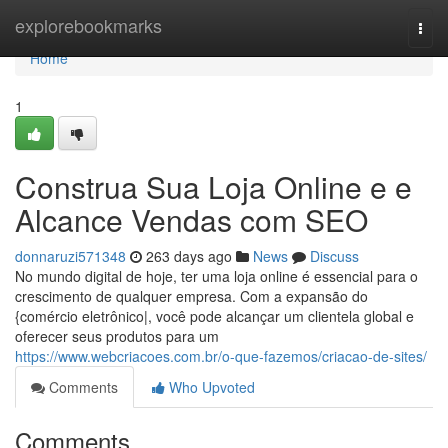
Home
explorebookmarks
Togg
navi
Home
1
Construa Sua Loja Online e e
Alcance Vendas com SEO
donnaruzi571348
263 days ago
News
Discuss
No mundo digital de hoje, ter uma loja online é essencial para o
crescimento de qualquer empresa. Com a expansão do
{comércio eletrônico|, você pode alcançar um clientela global e
oferecer seus produtos para um
https://www.webcriacoes.com.br/o-que-fazemos/criacao-de-sites/
Comments
Who Upvoted
Comments