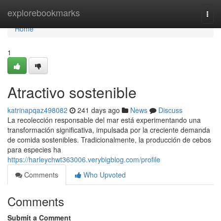
Home
explorebookmarks
Togg
navi
Home
1
Atractivo sostenible
katrinapqaz498082
241 days ago
News
Discuss
La recolección responsable del mar está experimentando una
transformación significativa, impulsada por la creciente demanda
de comida sostenibles. Tradicionalmente, la producción de cebos
para especies ha
https://harleychwt363006.verybigblog.com/profile
Comments
Who Upvoted
Comments
Submit a Comment