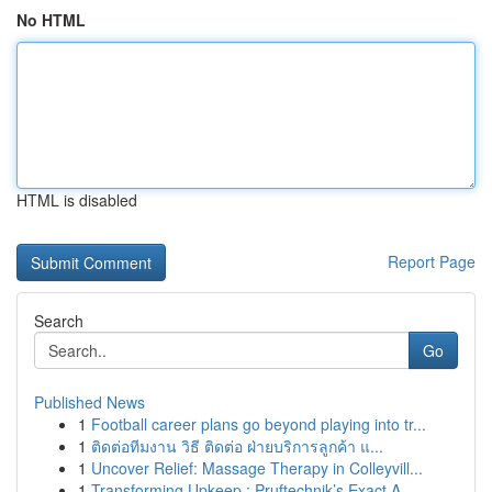
No HTML
HTML is disabled
Report Page
Search
Go
Published News
1
Football career plans go beyond playing into tr...
1
ติดต่อทีมงาน วิธี ติดต่อ ฝ่ายบริการลูกค้า แ...
1
Uncover Relief: Massage Therapy in Colleyvill...
1
Transforming Upkeep : Pruftechnik’s Exact A...