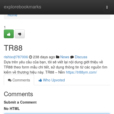
Home
explorebookmarks
Togg
navi
Home
1
TR88
rishixvjt787006
238 days ago
News
Discuss
Dựa trên yêu cầu của bạn, tôi sẽ viết lại nội dung giới thiệu về
TR88 theo form mẫu chi tiết, sử dụng thông tin từ các nguồn tìm
kiếm về thương hiệu này. TR88 – Nền
https://tr88ym.com/
Comments
Who Upvoted
Comments
Submit a Comment
No HTML