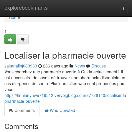
Home
explorebookmarks
Togg
navi
Home
1
Localiser la pharmacie ouverte
zakariallnj089933
236 days ago
News
Discuss
Vous cherchez une pharmacie ouverte à Oujda actuellement? Il
est nécessaire de savoir où trouver une pharmacie disponible en
cas d'urgence de santé. Plusieurs sites web sont proposées pour
vous
https://finnianynwe719512.verybigblog.com/37726140/localiser-la-
pharmacie-ouverte
Comments
Who Upvoted
Comments