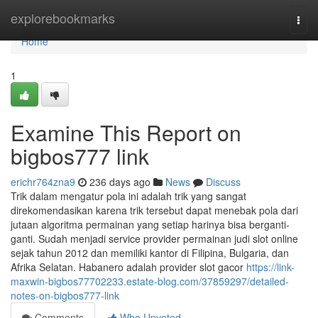
Home
explorebookmarks
Togg
navi
Home
1
Examine This Report on
bigbos777 link
erichr764zna9
236 days ago
News
Discuss
Trik dalam mengatur pola ini adalah trik yang sangat
direkomendasikan karena trik tersebut dapat menebak pola dari
jutaan algoritma permainan yang setiap harinya bisa berganti-
ganti. Sudah menjadi service provider permainan judi slot online
sejak tahun 2012 dan memiliki kantor di Filipina, Bulgaria, dan
Afrika Selatan. Habanero adalah provider slot gacor
https://link-
maxwin-bigbos77702233.estate-blog.com/37859297/detailed-
notes-on-bigbos777-link
Comments
Who Upvoted