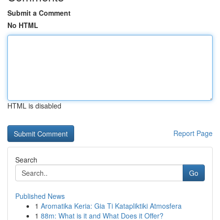
Submit a Comment
No HTML
HTML is disabled
Report Page
Search
Go
Published News
1
Aromatika Keria: Gia Ti Katapliktiki Atmosfera
1
88m: What is it and What Does it Offer?