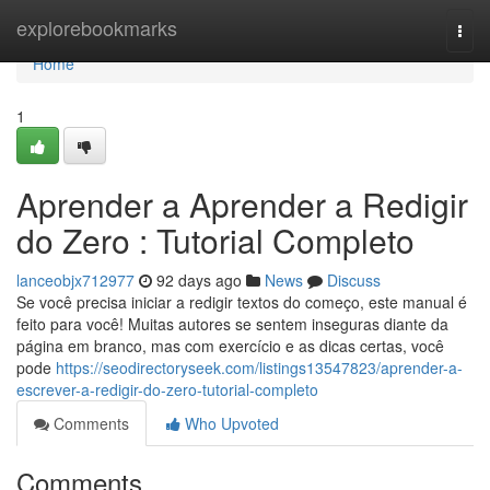
Home
explorebookmarks
Togg
navi
Home
1
Aprender a Aprender a Redigir
do Zero : Tutorial Completo
lanceobjx712977
92 days ago
News
Discuss
Se você precisa iniciar a redigir textos do começo, este manual é
feito para você! Muitas autores se sentem inseguras diante da
página em branco, mas com exercício e as dicas certas, você
pode
https://seodirectoryseek.com/listings13547823/aprender-a-
escrever-a-redigir-do-zero-tutorial-completo
Comments
Who Upvoted
Comments