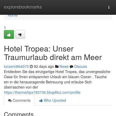
Home
explorebookmarks
Togg
navi
Home
1
Hotel Tropea: Unser
Traumurlaub direkt am Meer
luczemi864070
92 days ago
News
Discuss
Entdecken Sie das einzigartige Hotel Tropea, das unvergessliche
Oase für Ihren entspannten Urlaub am blauen Ozean . Tauche
ein in die herausragende Betreuung und erlaube Sich
überraschen von der
https://ihannarbpx783736.blogdiloz.com/profile
Comments
Who Upvoted
Comments