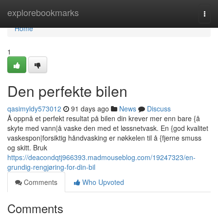
Home
explorebookmarks
Togg
navi
Home
1
Den perfekte bilen
qasimyldy573012
91 days ago
News
Discuss
Å oppnå et perfekt resultat på bilen din krever mer enn bare {å
skyte med vann|å vaske den med et løssnetvask. En {god kvalitet
vaskespon|forsiktig håndvasking er nøkkelen til å {fjerne smuss
og skitt. Bruk
https://deacondqtj966393.madmouseblog.com/19247323/en-
grundig-rengjøring-for-din-bil
Comments
Who Upvoted
Comments