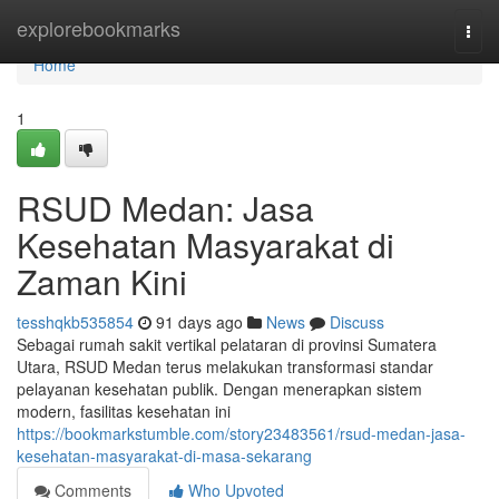
Home
explorebookmarks
Togg
navi
Home
1
RSUD Medan: Jasa
Kesehatan Masyarakat di
Zaman Kini
tesshqkb535854
91 days ago
News
Discuss
Sebagai rumah sakit vertikal pelataran di provinsi Sumatera
Utara, RSUD Medan terus melakukan transformasi standar
pelayanan kesehatan publik. Dengan menerapkan sistem
modern, fasilitas kesehatan ini
https://bookmarkstumble.com/story23483561/rsud-medan-jasa-
kesehatan-masyarakat-di-masa-sekarang
Comments
Who Upvoted