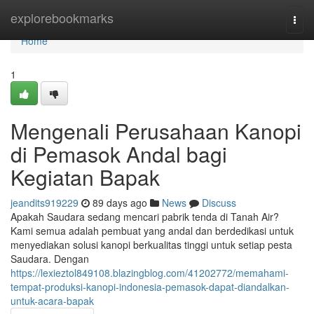
Home
explorebookmarks
Togg
navi
Home
1
Mengenali Perusahaan Kanopi
di Pemasok Andal bagi
Kegiatan Bapak
jeandits919229
89 days ago
News
Discuss
Apakah Saudara sedang mencari pabrik tenda di Tanah Air?
Kami semua adalah pembuat yang andal dan berdedikasi untuk
menyediakan solusi kanopi berkualitas tinggi untuk setiap pesta
Saudara. Dengan
https://lexieztol849108.blazingblog.com/41202772/memahami-
tempat-produksi-kanopi-indonesia-pemasok-dapat-diandalkan-
untuk-acara-bapak