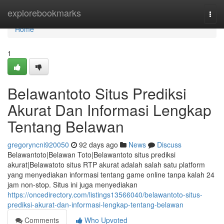
Home
explorebookmarks
Togg
navi
Home
1
Belawantoto Situs Prediksi
Akurat Dan Informasi Lengkap
Tentang Belawan
gregoryncni920050
92 days ago
News
Discuss
Belawantoto|Belawan Toto|Belawantoto situs prediksi
akurat|Belawatoto situs RTP akurat adalah salah satu platform
yang menyediakan informasi tentang game online tanpa kalah 24
jam non-stop. Situs ini juga menyediakan
https://oncedirectory.com/listings13566040/belawantoto-situs-
prediksi-akurat-dan-informasi-lengkap-tentang-belawan
Comments
Who Upvoted