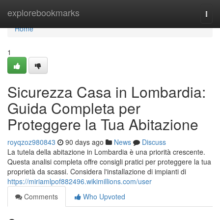
Home
explorebookmarks
Togg
navi
Home
1
Sicurezza Casa in Lombardia:
Guida Completa per
Proteggere la Tua Abitazione
royqzoz980843
90 days ago
News
Discuss
La tutela della abitazione in Lombardia è una priorità crescente.
Questa analisi completa offre consigli pratici per proteggere la tua
proprietà da scassi. Considera l'installazione di impianti di
https://miriamlpof882496.wikimillions.com/user
Comments
Who Upvoted