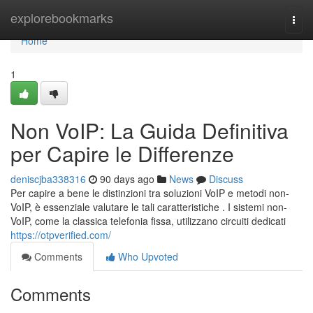
Home
explorebookmarks
Togg
navi
Home
1
Non VoIP: La Guida Definitiva
per Capire le Differenze
deniscjba338316
90 days ago
News
Discuss
Per capire a bene le distinzioni tra soluzioni VoIP e metodi non-
VoIP, è essenziale valutare le tali caratteristiche . I sistemi non-
VoIP, come la classica telefonia fissa, utilizzano circuiti dedicati
https://otpverified.com/
Comments
Who Upvoted
Comments