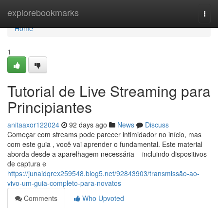
Home
explorebookmarks
Togg
navi
Home
1
Tutorial de Live Streaming para
Principiantes
anitaaxor122024
92 days ago
News
Discuss
Começar com streams pode parecer intimidador no início, mas
com este guia , você vai aprender o fundamental. Este material
aborda desde a aparelhagem necessária – incluindo dispositivos
de captura e
https://junaidqrex259548.blog5.net/92843903/transmissão-ao-
vivo-um-guia-completo-para-novatos
Comments
Who Upvoted