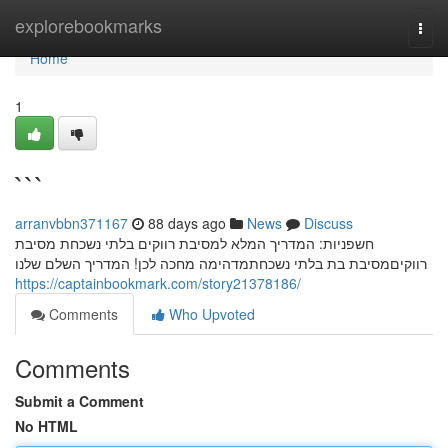
Home
explorebookmarks
Togg
navi
Home
1
```
arranvbbn371167
88 days ago
News
Discuss
חשפניות: המדריך המלא למסיבת רווקים בלתי נשכחת מסיבת
רווקיםמסיבת בת בלתי נשכחתמדהימה מחכה לכן! המדריך השלם שלנו
https://captainbookmark.com/story21378186/
Comments
Who Upvoted
Comments
Submit a Comment
No HTML