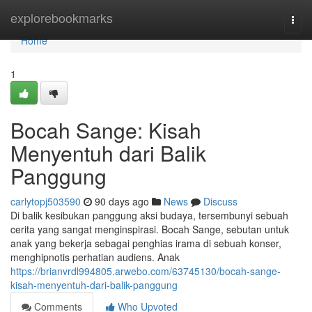
Home
explorebookmarks
Togg
navi
Home
1
Bocah Sange: Kisah
Menyentuh dari Balik
Panggung
carlytopj503590
90 days ago
News
Discuss
Di balik kesibukan panggung aksi budaya, tersembunyi sebuah
cerita yang sangat menginspirasi. Bocah Sange, sebutan untuk
anak yang bekerja sebagai penghias irama di sebuah konser,
menghipnotis perhatian audiens. Anak
https://brianvrdl994805.arwebo.com/63745130/bocah-sange-
kisah-menyentuh-dari-balik-panggung
Comments
Who Upvoted